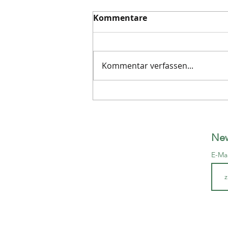
Kommentare
Kommentar verfassen...
Masques du Monde:
Basler Fasnachtslarven
New
E-Ma