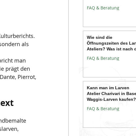
FAQ & Beratung
ulturberichts. 
Wie sind die
sondern als 
Öffnungszeiten des La
Ateliers? Was ist nach 
Fasnacht?
FAQ & Beratung
pricht man 
ie prägt den 
Dante, Pierrot, 
Kann man im Larven
Atelier Charivari in Base
Waggis-Larven kaufen?
text
FAQ & Beratung
ndbemalte 
larven, 