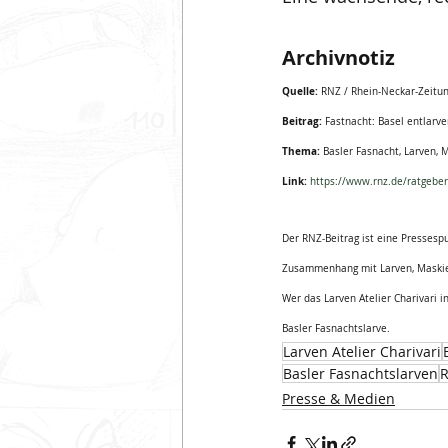
Archivnotiz
Quelle:
 RNZ / Rhein-Neckar-Zeitu
Beitrag:
 Fastnacht: Basel entlarv
Thema:
 Basler Fasnacht, Larven, 
Link:
https://www.rnz.de/ratgeber/
Der RNZ-Beitrag ist eine Pressesp
Zusammenhang mit Larven, Maskier
Wer das Larven Atelier Charivari 
Basler Fasnachtslarve.
Larven Atelier Charivari
Basler Fasnachtslarven
R
Presse & Medien