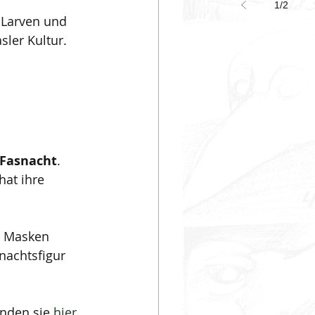
1
/
2
 Larven und 
sler Kultur. 
Fasnacht
. 
hat ihre 
n Masken 
nachtsfigur 
nden sie 
hier
.