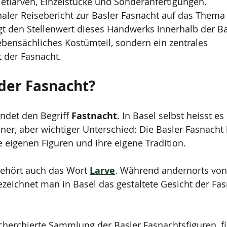
jetlarven, Einzelstücke und Sonderanfertigungen.
aler Reisebericht zur Basler Fasnacht auf das Thema
eigt den Stellenwert dieses Handwerks innerhalb der Ba
nebensächliches Kostümteil, sondern ein zentrales 
 der Fasnacht.
der Fasnacht?
ndet den Begriff 
Fastnacht
. In Basel selbst heisst es 
iner, aber wichtiger Unterschied: Die Basler Fasnacht 
e eigenen Figuren und ihre eigene Tradition.
gehört auch das Wort 
Larve
. Während andernorts vo
zeichnet man in Basel das gestaltete Gesicht der Fas
herchierte Sammlung der Basler Fasnachtsfiguren, fi