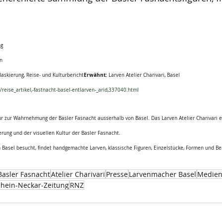
ng
en
Erwähnt:
Maskierung, Reise- und Kulturbericht
 Larven Atelier Charivari, Basel
reise_artikel,-fastnacht-basel-entlarven-_arid,337040.html
ur zur Wahrnehmung der Basler Fasnacht ausserhalb von Basel. Das Larven Atelier Charivari e
ung und der visuellen Kultur der Basler Fasnacht.
in Basel besucht, findet handgemachte Larven, klassische Figuren, Einzelstücke, Formen und B
Basler Fasnacht
Atelier Charivari
Presse
Larvenmacher Basel
Medie
hein-Neckar-Zeitung
RNZ