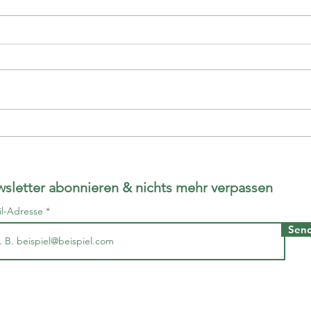
Art Basel im Larven
Atelier Charivari
sletter abonnieren & nichts mehr verpassen
il-Adresse
Sen