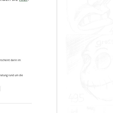
rscheint darin im 
eratung rund um die 
n