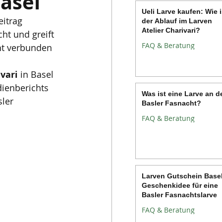
Basel
Ueli Larve kaufen: Wie i
eitrag 
der Ablauf im Larven
Atelier Charivari?
ht und greift 
FAQ & Beratung
ht verbunden 
vari
 in Basel 
dienberichts 
Was ist eine Larve an d
ler 
Basler Fasnacht?
FAQ & Beratung
Larven Gutschein Basel
Geschenkidee für eine
Basler Fasnachtslarve
FAQ & Beratung