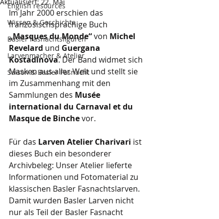
Aktualisiert:
22. Mai
English resources
Im Jahr 2000 erschien das 
Wissen & Geschichte
französischsprachige Buch 
„Masques du Monde“
 von 
Michel 
Basler Fasnachtsfiguren
Revelard
 und 
Guergana 
Larvenmacher & Atelier
Kostadinova
. Der Band widmet sich 
Masken aus aller Welt und stellt sie 
Saison & Basler Fasnacht
im Zusammenhang mit den 
Sammlungen des 
Musée 
international du Carnaval et du 
Masque de Binche
 vor.
Für das 
Larven Atelier Charivari
 ist 
dieses Buch ein besonderer 
Archivbeleg: Unser Atelier lieferte 
Informationen und Fotomaterial zu 
klassischen Basler Fasnachtslarven. 
Damit wurden Basler Larven nicht 
nur als Teil der Basler Fasnacht 