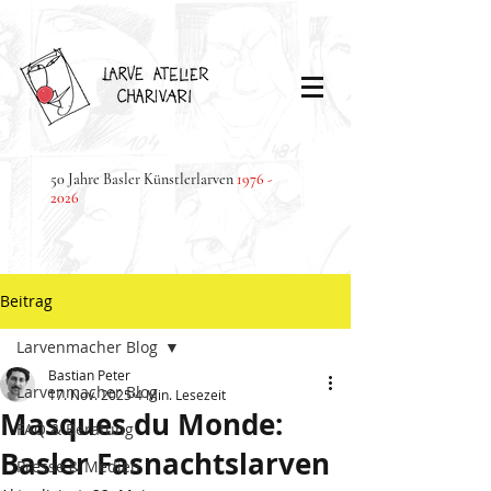
50 Jahre Basler Künstlerlarven
1976 -
2026
Beitrag
Larvenmacher Blog
Bastian Peter
Larvenmacher Blog
17. Nov. 2025
4 Min. Lesezeit
Masques du Monde:
FAQ & Beratung
Basler Fasnachtslarven
Presse & Medien