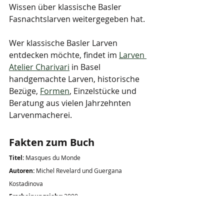
Wissen über klassische Basler 
Fasnachtslarven weitergegeben hat.
Wer klassische Basler Larven 
entdecken möchte, findet im 
Larven 
Atelier Charivari
 in Basel 
handgemachte Larven, historische 
Bezüge, 
Formen
, Einzelstücke und 
Beratung aus vielen Jahrzehnten 
Larvenmacherei.
Fakten zum Buch
Titel:
 Masques du Monde
Autoren:
 Michel Revelard und Guergana 
Kostadinova
Erscheinungsjahr:
 2000
Verlag:
 La Renaissance du Livre
Vorwort:
 Claude Lévi-Strauss