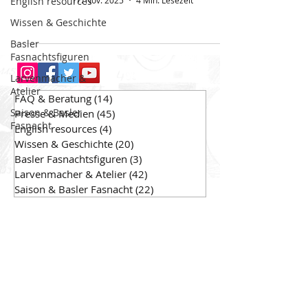
English resources
17. Nov. 2025
4 Min. Lesezeit
Wissen & Geschichte
Basler
Fasnachtsfiguren
Larvenmacher &
Atelier
FAQ & Beratung
(14)
14 Beiträge
Saison & Basler
Presse & Medien
(45)
45 Beiträge
Fasnacht
English resources
(4)
4 Beiträge
Wissen & Geschichte
(20)
20 Beiträge
Basler Fasnachtsfiguren
(3)
3 Beiträge
Larvenmacher & Atelier
(42)
42 Beiträge
Saison & Basler Fasnacht
(22)
22 Beiträge