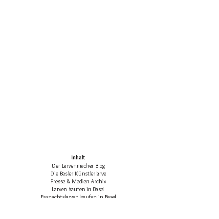
Inhalt
Der Larvenmacher Blog
Die Basler Künstlerlarve
Presse & Medien Archiv
Larven kaufen in Basel
Fasnachtslarven kaufen in Basel
Die klassischen Basler Fasnachtsfiguren
Basler Larven-Katalog