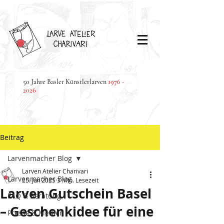
50 Jahre Basler Künstlerlarven
1976 -
2026
Beitrag
Larvenmacher Blog
Larven Atelier Charivari
Larvenmacher Blog
25. Juli 2025
3 Min. Lesezeit
Larven Gutschein Basel
FAQ & Beratung
– Geschenkidee für eine
Presse & Medien