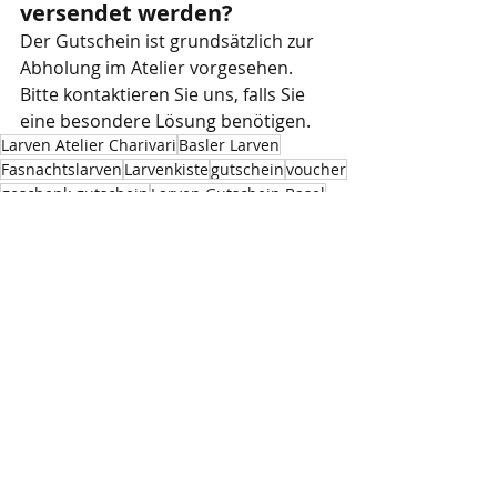
versendet werden?
Der Gutschein ist grundsätzlich zur 
Abholung im Atelier vorgesehen. 
Bitte kontaktieren Sie uns, falls Sie 
eine besondere Lösung benötigen.
Larven Atelier Charivari
Basler Larven
Fasnachtslarven
Larvenkiste
gutschein
voucher
geschenk gutschein
Larven Gutschein Basel
Fasnachtslarven Gutschein
Geschenkidee Basler Fasnacht
FAQ & Beratung
Saison & Basler Fasnacht
Aktuelle Beiträge
Alle ansehen