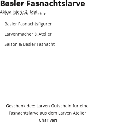
Basler Fasnachtslarve
English resources
Aktualisiert:
3. Mai
Wissen & Geschichte
Basler Fasnachtsfiguren
Larvenmacher & Atelier
Saison & Basler Fasnacht
Geschenkidee: Larven Gutschein für eine 
Fasnachtslarve aus dem Larven Atelier 
Charivari