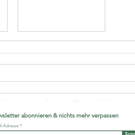
A Complete Guide to the
Carnival of Basel (for
English speaking visitors)
sletter abonnieren & nichts mehr verpassen
il-Adresse
Sen