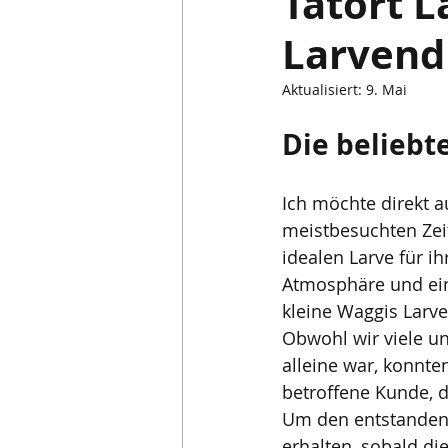
Tatort L
Larvend
Saison & Basler Fasnacht
Aktualisiert:
9. Mai
Die beliebt
Ich möchte direkt 
meistbesuchten Zeit
idealen Larve für ih
Atmosphäre und ein
kleine Waggis Larv
Obwohl wir viele u
alleine war, konnte
betroffene Kunde, d
Um den entstandene
erhalten, sobald die 