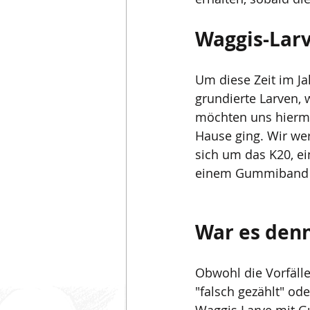
Waggis-Lar
Um diese Zeit im Jah
grundierte Larven, 
möchten uns hiermi
Hause ging. Wir wer
sich um das K20, ei
einem Gummiband tr
War es denn
Obwohl die Vorfälle
"falsch gezählt" ode