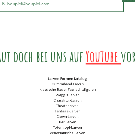
aut doch bei uns auf
YouTube
vor
Larven-Formen Katalog
Gummiband-Larven
Klassische Basler Fasnachtsfiguren
Waggis-Larven
Charakter-Larven
Theaterlarven
Fantasie-Larven
Clown-Larven
Tier-Larven
Totenkopf-Larven
Venezianische Larven