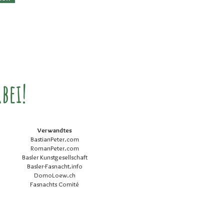
bei!
Verwandtes
BastianPeter.com
RomanPeter.com
Basler Kunstgesellschaft
Basler-Fasnacht.info
DomoLoew.ch
Fasnachts Comité