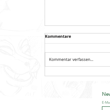
Kommentare
Kommentar verfassen...
Die FCB-Larve für den
Nachwuchs: Der FCB-Ueli
New
E-Ma