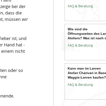
n sehr 
zeige bei der 
FAQ & Beratung
n, dass die 
ht, müssen wir 
Wie sind die
Öffnungszeiten des La
eber ist, und 
Ateliers? Was ist nach 
Fasnacht?
er Hand hat - 
FAQ & Beratung
 einem nicht 
Kann man im Larven
sten oder so 
Atelier Charivari in Base
hne 
Waggis-Larven kaufen?
FAQ & Beratung
enende.