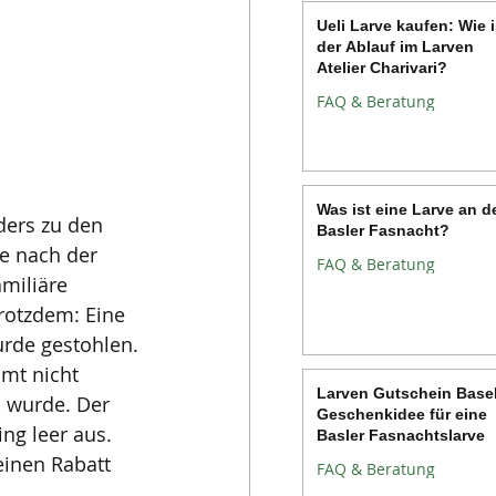
Ueli Larve kaufen: Wie i
der Ablauf im Larven
Atelier Charivari?
FAQ & Beratung
Was ist eine Larve an d
ers zu den 
Basler Fasnacht?
e nach der 
FAQ & Beratung
miliäre 
otzdem: Eine 
urde gestohlen.
mt nicht 
Larven Gutschein Basel
n wurde. Der 
Geschenkidee für eine
ng leer aus. 
Basler Fasnachtslarve
inen Rabatt 
FAQ & Beratung