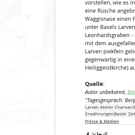
vorstellen, wie es 
eine Rüsche angebra
Waggisnase einen F
unter Basels Larven
Leonhardsgraben - 
mit dem ausgefalle
Larven piekfein geli
gegenwärtig in eine
Heiliggeistkirche) au
Quelle
:
Autor unbekannt, 
Bas
"Tagesgespräch: Benj
Larven Atelier Charivari
Erwähnungen
Basler Ze
Presse & Medien