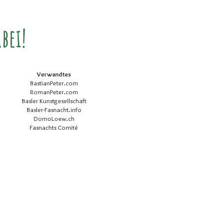
bei!
Verwandtes
BastianPeter.com
RomanPeter.com
Basler Kunstgesellschaft
Basler-Fasnacht.info
DomoLoew.ch
Fasnachts Comité