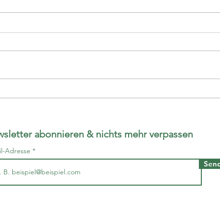
Kann man im Larven
Atelier Charivari in Basel
Waggis-Larven kaufen?
sletter abonnieren & nichts mehr verpassen
il-Adresse
Sen