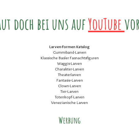
aut doch bei uns auf
YouTube
vor
Larven-Formen Katalog
Gummiband-Larven
Klassische Basler Fasnachtsfiguren
Waggis-Larven
Charakter-Larven
Theaterlarven
Fantasie-Larven
Clown-Larven
Tier-Larven
Totenkopf-Larven
Venezianische Larven
Werbung