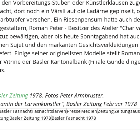
in den Vorbereitungs-Stuben oder Künstlerklausen zug
cht, dort noch ein Värsli auf die Ladärne gepinselt, o
arbtupfer versehen. Ein Riesenpensum hatte auch de
gestaltern, Roman Peter - Besitzer des Atelier "Chariv
zuz bewältigen, aber bis heute Sonntagabend hat auch
nen Sujet und den markanten Gesichtsverkleidungen 
efert. Einige seiner originellsten Modelle stellt Roman
r Vitrine der Basler Kantonalbank (Filiale Gundeldinge
s. 
ler Zeitung
 1978. Fotos Peter Armbruster.
amin der Larvenkünstler", Basler Zeitung Februar 1978 
Basler Fasnacht
Fasnachtslarven
Presse
Medien
Zeitung
Zeitungsaus
itung
Basler Zeitung 1978
Basler Fasnacht 1978