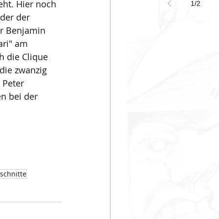
eht. Hier noch 
1
/
2
der der 
r Benjamin 
ari" am 
 die Clique 
die zwanzig 
 Peter 
n bei der 
schnitte