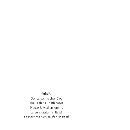
Inhalt
Der Larvenmacher Blog
Die Basler Künstlerlarve
Presse & Medien Archiv
Larven kaufen in Basel
Fasnachtslarven kaufen in Basel
Die klassischen Basler Fasnachtsfiguren
Basler Larven-Katalog