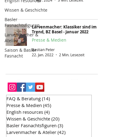
English resources
1. Apr. 2024
3 Min. Lesezeit
Wissen & Geschichte
Basler
Fasnachtsfiguren
Larvenmacher: Klassiker sind im
Trend, BZ Basel - Januar 2022
Larvenmacher &
Presse & Medien
Atelier
Bastian Peter
Saison & Basler
22. Jan. 2022
2 Min. Lesezeit
Fasnacht
FAQ & Beratung
(14)
14 Beiträge
Presse & Medien
(45)
45 Beiträge
English resources
(4)
4 Beiträge
Wissen & Geschichte
(20)
20 Beiträge
Basler Fasnachtsfiguren
(3)
3 Beiträge
Larvenmacher & Atelier
(42)
42 Beiträge