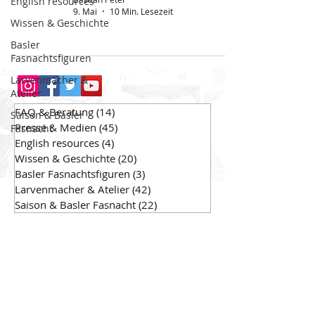
English resources
9. Mai
10 Min. Lesezeit
Wissen & Geschichte
Basler
Fasnachtsfiguren
Larvenmacher &
Atelier
FAQ & Beratung
(14)
14 Beiträge
Saison & Basler
Presse & Medien
(45)
45 Beiträge
Fasnacht
English resources
(4)
4 Beiträge
Wissen & Geschichte
(20)
20 Beiträge
Basler Fasnachtsfiguren
(3)
3 Beiträge
Larvenmacher & Atelier
(42)
42 Beiträge
Saison & Basler Fasnacht
(22)
22 Beiträge