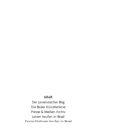
Inhalt
Der Larvenmacher Blog
Die Basler Künstlerlarve
Presse & Medien Archiv
Larven kaufen in Basel
Fasnachtslarven kaufen in Basel
Die klassischen Basler Fasnachtsfiguren
Basler Larven-Katalog