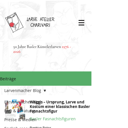
50 Jahre Basler Künstlerlarven
1976 -
2026
Beiträge
Larvenmacher Blog
Larvenmacher Blog
Waggis – Ursprung, Larve und
Kostüm einer klassischen Basler
FAQ & Beratung
Fasnachtsfigur
Basler Fasnachtsfiguren
Presse & Medien
Bastian Peter