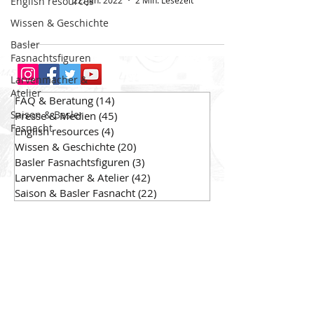
English resources
22. Jan. 2022
2 Min. Lesezeit
Wissen & Geschichte
Basler
Fasnachtsfiguren
Larvenmacher &
Atelier
FAQ & Beratung
(14)
14 Beiträge
Saison & Basler
Presse & Medien
(45)
45 Beiträge
Fasnacht
English resources
(4)
4 Beiträge
Wissen & Geschichte
(20)
20 Beiträge
Basler Fasnachtsfiguren
(3)
3 Beiträge
Larvenmacher & Atelier
(42)
42 Beiträge
Saison & Basler Fasnacht
(22)
22 Beiträge