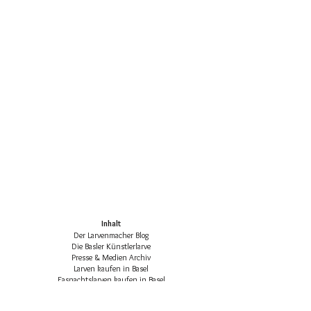
Inhalt
Der Larvenmacher Blog
Die Basler Künstlerlarve
Presse & Medien Archiv
Larven kaufen in Basel
Fasnachtslarven kaufen in Basel
Die klassischen Basler Fasnachtsfiguren
Basler Larven-Katalog