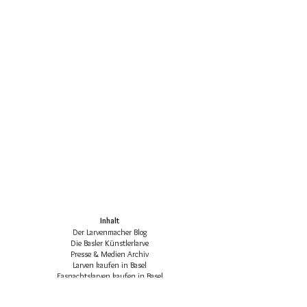
Inhalt
Der Larvenmacher Blog
Die Basler Künstlerlarve
Presse & Medien Archiv
Larven kaufen in Basel
Fasnachtslarven kaufen in Basel
Die klassischen Basler Fasnachtsfiguren
Basler Larven-Katalog