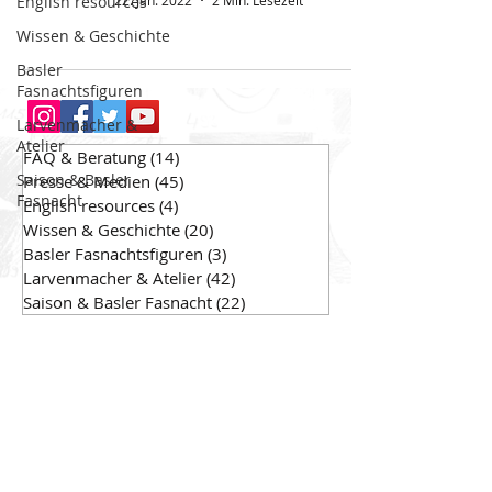
English resources
22. Jan. 2022
2 Min. Lesezeit
Wissen & Geschichte
Basler
Fasnachtsfiguren
Larvenmacher &
Atelier
FAQ & Beratung
(14)
14 Beiträge
Saison & Basler
Presse & Medien
(45)
45 Beiträge
Fasnacht
English resources
(4)
4 Beiträge
Wissen & Geschichte
(20)
20 Beiträge
Basler Fasnachtsfiguren
(3)
3 Beiträge
Larvenmacher & Atelier
(42)
42 Beiträge
Saison & Basler Fasnacht
(22)
22 Beiträge