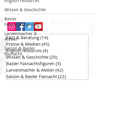
English resources
Wissen & Geschichte
Basler
Fasnachtsfiguren
Larvenmacher &
FAQ & Beratung
(14)
14 Beiträge
Atelier
Presse & Medien
(45)
45 Beiträge
Saison & Basler
English resources
(4)
4 Beiträge
Fasnacht
Wissen & Geschichte
(20)
20 Beiträge
Basler Fasnachtsfiguren
(3)
3 Beiträge
Larvenmacher & Atelier
(42)
42 Beiträge
Saison & Basler Fasnacht
(22)
22 Beiträge