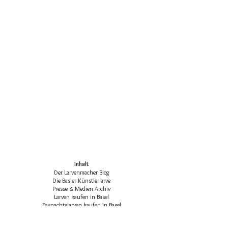
Inhalt
Der Larvenmacher Blog
Die Basler Künstlerlarve
Presse & Medien Archiv
Larven kaufen in Basel
Fasnachtslarven kaufen in Basel
Die klassischen Basler Fasnachtsfiguren
Basler Larven-Katalog