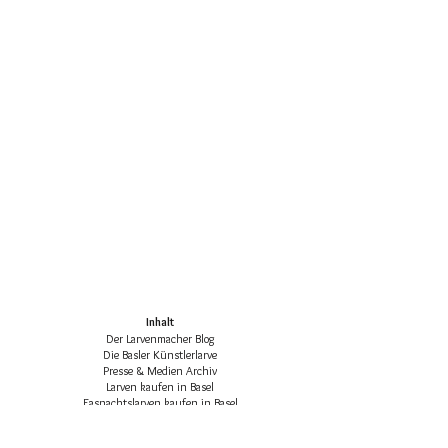
Inhalt
Der Larvenmacher Blog
Die Basler Künstlerlarve
Presse & Medien Archiv
Larven kaufen in Basel
Fasnachtslarven kaufen in Basel
Die klassischen Basler Fasnachtsfiguren
Basler Larven-Katalog