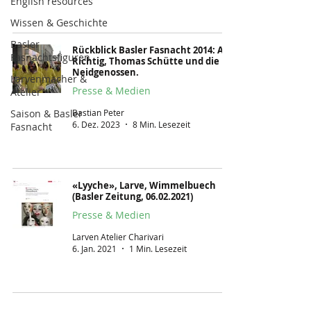
English resources
Wissen & Geschichte
Basler
Rückblick Basler Fasnacht 2014: Alti
Fasnachtsfiguren
Richtig, Thomas Schütte und die
Neidgenossen.
Larvenmacher &
Presse & Medien
Atelier
Bastian Peter
Saison & Basler
6. Dez. 2023
8 Min. Lesezeit
Fasnacht
«Lyyche», Larve, Wimmelbuech
(Basler Zeitung, 06.02.2021)
Presse & Medien
Larven Atelier Charivari
6. Jan. 2021
1 Min. Lesezeit