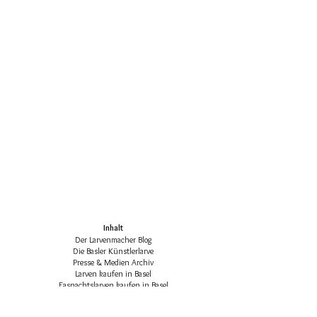
Inhalt
Der Larvenmacher Blog
Die Basler Künstlerlarve
Presse & Medien Archiv
Larven kaufen in Basel
Fasnachtslarven kaufen in Basel
Die klassischen Basler Fasnachtsfiguren
Basler Larven-Katalog