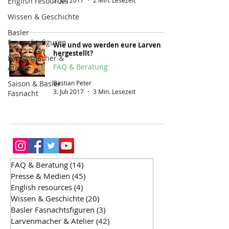
English resources
5. Juli 2017
2 Min. Lesezeit
Wissen & Geschichte
Basler
Fasnachtsfiguren
Wie und wo werden eure Larven
hergestellt?
Larvenmacher &
FAQ & Beratung
Atelier
Bastian Peter
Saison & Basler
3. Juli 2017
3 Min. Lesezeit
Fasnacht
FAQ & Beratung
(14)
14 Beiträge
Presse & Medien
(45)
45 Beiträge
English resources
(4)
4 Beiträge
Wissen & Geschichte
(20)
20 Beiträge
Basler Fasnachtsfiguren
(3)
3 Beiträge
Larvenmacher & Atelier
(42)
42 Beiträge