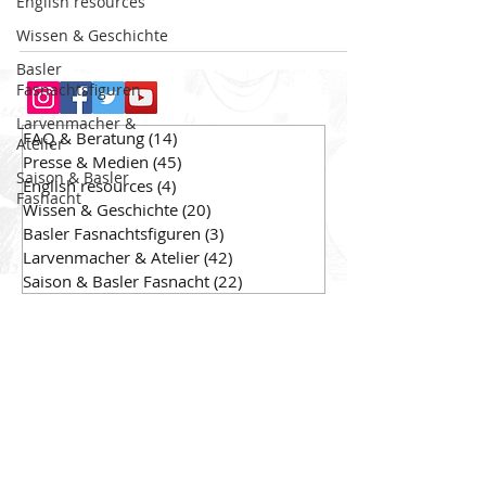
English resources
Wissen & Geschichte
Basler
Fasnachtsfiguren
Larvenmacher &
FAQ & Beratung
(14)
14 Beiträge
Atelier
Presse & Medien
(45)
45 Beiträge
Saison & Basler
English resources
(4)
4 Beiträge
Fasnacht
Wissen & Geschichte
(20)
20 Beiträge
Basler Fasnachtsfiguren
(3)
3 Beiträge
Larvenmacher & Atelier
(42)
42 Beiträge
Saison & Basler Fasnacht
(22)
22 Beiträge