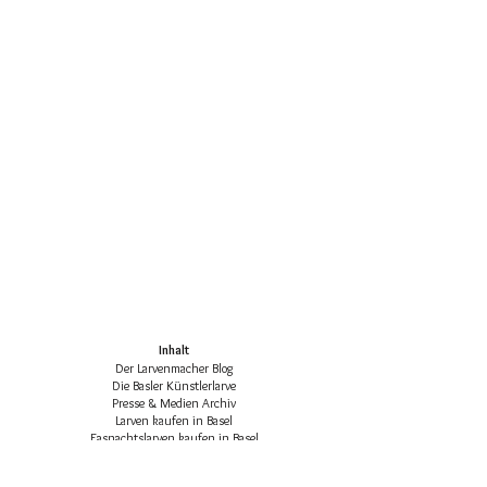
Inhalt
Der Larvenmacher Blog
Die Basler Künstlerlarve
Presse & Medien Archiv
Larven kaufen in Basel
Fasnachtslarven kaufen in Basel
Die klassischen Basler Fasnachtsfiguren
Basler Larven-Katalog