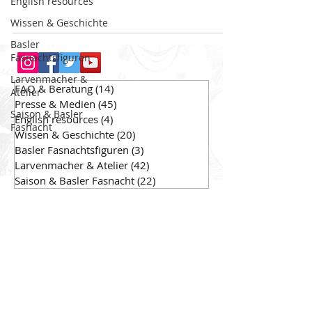
English resources
Wissen & Geschichte
Basler
Fasnachtsfiguren
Larvenmacher &
FAQ & Beratung
(14)
14 Beiträge
Atelier
Presse & Medien
(45)
45 Beiträge
Saison & Basler
English resources
(4)
4 Beiträge
Fasnacht
Wissen & Geschichte
(20)
20 Beiträge
Basler Fasnachtsfiguren
(3)
3 Beiträge
Larvenmacher & Atelier
(42)
42 Beiträge
Saison & Basler Fasnacht
(22)
22 Beiträge