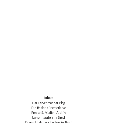
Inhalt
Der Larvenmacher Blog
Die Basler Künstlerlarve
Presse & Medien Archiv
Larven kaufen in Basel
Fasnachtslarven kaufen in Basel
Die klassischen Basler Fasnachtsfiguren
Basler Larven-Katalog