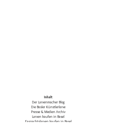
Inhalt
Der Larvenmacher Blog
Die Basler Künstlerlarve
Presse & Medien Archiv
Larven kaufen in Basel
Fasnachtslarven kaufen in Basel
Die klassischen Basler Fasnachtsfiguren
Basler Larven-Katalog