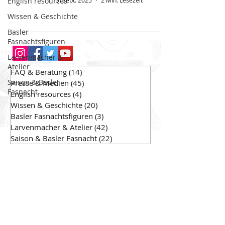
English resources
15. Sept. 2025
2 Min. Lesezeit
Wissen & Geschichte
Basler
Fasnachtsfiguren
Larvenmacher &
Atelier
FAQ & Beratung
(14)
14 Beiträge
Saison & Basler
Presse & Medien
(45)
45 Beiträge
Fasnacht
English resources
(4)
4 Beiträge
Wissen & Geschichte
(20)
20 Beiträge
Basler Fasnachtsfiguren
(3)
3 Beiträge
Larvenmacher & Atelier
(42)
42 Beiträge
Saison & Basler Fasnacht
(22)
22 Beiträge