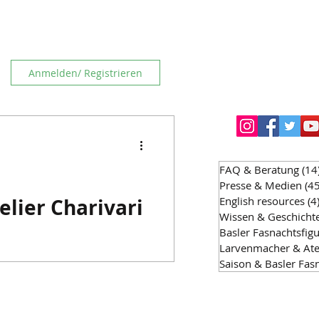
Anmelden/ Registrieren
FAQ & Beratung
(14
Presse & Medien
(45
lier Charivari
English resources
(4
Wissen & Geschicht
Basler Fasnachtsfig
Larvenmacher & Ate
Saison & Basler Fas
emanden etwas anginge, hier