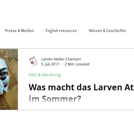
Presse & Medien
English resources
Wissen & Geschichte
acher & Atelier
Saison & Basler Fasnacht
Larven Atelier Charivari
5. Juli 2017
2 Min. Lesezeit
FAQ & Beratung
Was macht das Larven Ate
im Sommer?
Diese Frage hören wir sehr oft. Nicht das es j
aber trotzdem die Antwort...