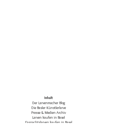
Inhalt
Der Larvenmacher Blog
Die Basler Künstlerlarve
Presse & Medien Archiv
Larven kaufen in Basel
Fasnachtslarven kaufen in Basel
Die klassischen Basler Fasnachtsfiguren
Basler Larven-Katalog