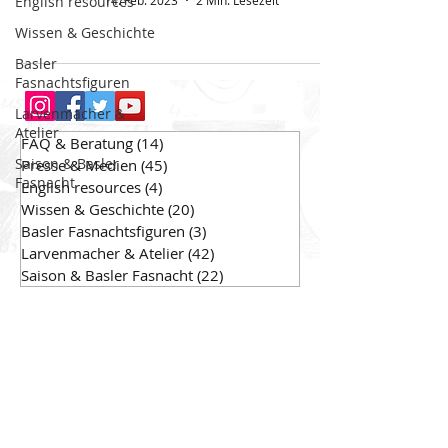
English resources
14. Feb. 2023
2 Min. Lesezeit
Wissen & Geschichte
Basler
Fasnachtsfiguren
Larvenmacher &
Atelier
FAQ & Beratung
(14)
14 Beiträge
Saison & Basler
Presse & Medien
(45)
45 Beiträge
Fasnacht
English resources
(4)
4 Beiträge
Wissen & Geschichte
(20)
20 Beiträge
Basler Fasnachtsfiguren
(3)
3 Beiträge
Larvenmacher & Atelier
(42)
42 Beiträge
Saison & Basler Fasnacht
(22)
22 Beiträge