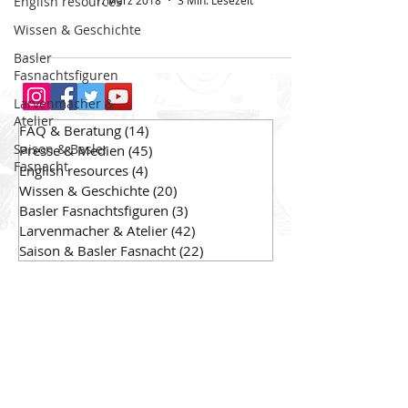
English resources
1. März 2018
3 Min. Lesezeit
Wissen & Geschichte
Basler
Fasnachtsfiguren
Larvenmacher &
Atelier
FAQ & Beratung
(14)
14 Beiträge
Saison & Basler
Presse & Medien
(45)
45 Beiträge
Fasnacht
English resources
(4)
4 Beiträge
Wissen & Geschichte
(20)
20 Beiträge
Basler Fasnachtsfiguren
(3)
3 Beiträge
Larvenmacher & Atelier
(42)
42 Beiträge
Saison & Basler Fasnacht
(22)
22 Beiträge