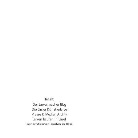
Inhalt
Der Larvenmacher Blog
Die Basler Künstlerlarve
Presse & Medien Archiv
Larven kaufen in Basel
Fasnachtslarven kaufen in Basel
Die klassischen Basler Fasnachtsfiguren
Basler Larven-Katalog