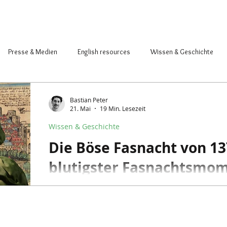
Presse & Medien
English resources
Wissen & Geschichte
acher & Atelier
Saison & Basler Fasnacht
Bastian Peter
21. Mai
19 Min. Lesezeit
Wissen & Geschichte
Die Böse Fasnacht von 13
blutigster Fasnachtsmo
Am 26. Februar 1376 eskalierte ein Ritterturni
Münsterplatz zur «Bösen Fasnacht». Was dama
dieses düstere Ereignis mit der Geschichte der
Maskierung und Larvenkultur zu tun hat.