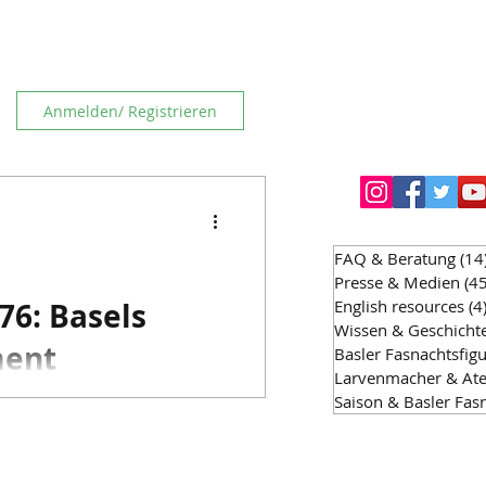
Anmelden/ Registrieren
FAQ & Beratung
(14
Presse & Medien
(45
76: Basels
English resources
(4
Wissen & Geschicht
ment
Basler Fasnachtsfig
Larvenmacher & Ate
Saison & Basler Fas
er auf dem Basler
ls geschah – und was
 Basler Fasnacht,