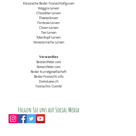
Klassische Basler Fasnachtsfiguren
Waggis-Larven
Charakter-Larven
Theaterlarven
Fantasie-Larven
Clown-Larven
Tier-Larven
Totenkopf-Larven
Venezianische Larven
Verwandtes
BastianPeter.com
RomanPeter.com
Basler Kunstgesellschaft
Basler-Fasnacht.info
DomoLoew.ch
Fasnachts Comité
Folgen Sie uns auf Social Media